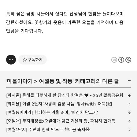
특히 꽃은 금방 시들어서 싫다던 선생님이 한참을 들여다보며
감탄하셨어요. 꽃향기와 웃음이 가득한 오늘을 기억하며 다음
만남을 기다립니다.
구독하기
'
마을이야기
>
여월동 및 작동
' 카테고리의 다른 글
[까치울] 올해를 따뜻하게 한 당신의 한걸음 ❤ - 25년 활동공유회
[까치울] 여월 2단지 '사랑의 김장 나눔' 행사(with. 어묵)🙌
[여월동이야기] 함께하는 겨울 준비, ‘파김치 담그기’
[오월애] 무지개청춘x오월애가 담근 겨울의 맛, 파김치 한가득
[여월1단지] 주민과 함께 만드는 한마음 축제🧸