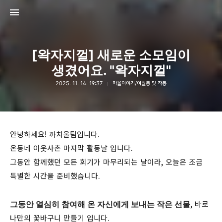
[왁자지껄] 새로운 소모임이
생겼어요. "왁자지껄"
2025. 11. 14. 19:37
마을이야기/여월동 및 작동
고강종합사회복지관
고강종합사회복지관
안녕하세요! 까치울팀입니다.
온동네 이웃사촌 마지막 활동날 입니다.
그동안 함께했던 모든 회기가 마무리되는 날이라, 오늘은 조금
특별한 시간을 준비했습니다.
그동안 열심히 참여해 온 자신에게 보내는 작은 선물
, 바로
나만의 꽃바구니 만들기 입니다.