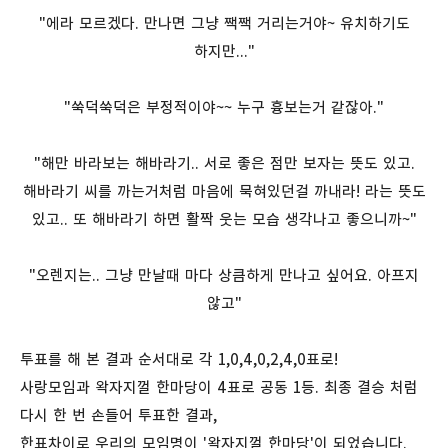
"에라 모르겠다. 만나면 그냥 짹짹 거리는거야~ 유치하기도
하지만..."
"쑥덕쑥덕은 부정적이야~~ 누구 흉보는거 같잖아."
"해만 바라보는 해바라기.. 서로 좋은 점만 보자는 뜻도 있고.
해바라기 씨를 까는거처럼 마음에 묵혀있던걸 까내라! 라는 뜻도
있고.. 또 해바라기 하면 활짝 웃는 모습 생각나고 좋으니까~"
"오렌지는.. 그냥 만날때 마다 상큼하게 만나고 싶어요. 아프지
않고"
투표를 해 본 결과 순서대로 각 1,0,4,0,2,4,0표로!
사랑모임과 왁자지껄 한마당이 4표로 공동 1등. 최종 결승 처럼
다시 한 번 손들어 투표한 결과,
한표차이로 우리의 모임명이 '왁자지껄 한마당'이 되었습니다.