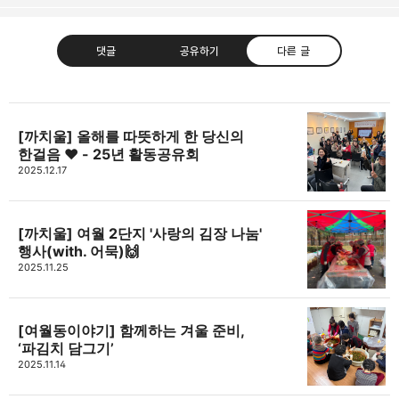
댓글
공유하기
다른 글
[까치울] 올해를 따뜻하게 한 당신의
한걸음 ❤ - 25년 활동공유회
고강종합사회복지관
2025.12.17
주민의 가능성과 꿈을 실현하는 지역사회를 응원하는
카카오톡
라인
트위터
Facebo
고강종합사회복지관입니다.
[까치울] 여월 2단지 '사랑의 김장 나눔'
구독하기
행사(with. 어묵)🙌
2025.11.25
밴드
네이버 블로그
Pocket
Everno
[여월동이야기] 함께하는 겨울 준비,
‘파김치 담그기’
2025.11.14