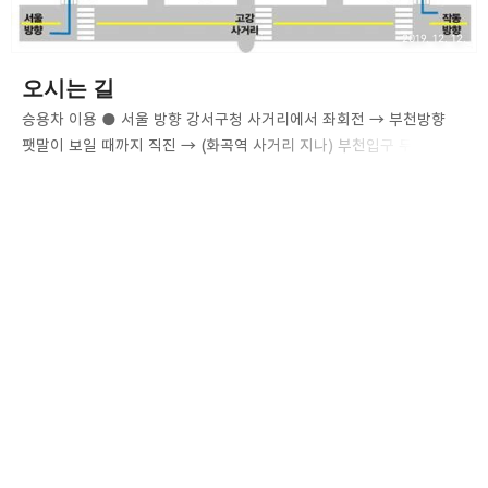
2019. 12. 12.
오시는 길
승용차 이용 ● 서울 방향 강서구청 사거리에서 좌회전 → 부천방향
팻말이 보일 때까지 직진 → (화곡역 사거리 지나) 부천입구 두갈래
길에서 고강동방향 ● 부천시청 방향 부천시청 → 롯데백화점 방향
직진 → 춘의사거리 방향 직진 → 종합운동장 방향 직진 →
작동사거리에서 고강동 방향으로 직진 대중교통 이용 ● 1호선 역곡역
: 2번출구 1001안경콘택트 앞 5번버스 ● 5호선 화곡역 : 7번 출구
23번 버스 ● 1호선 부천역 : 북부역 출구 경인문고에서 8번 버스 ▶
새보미아파트 하차