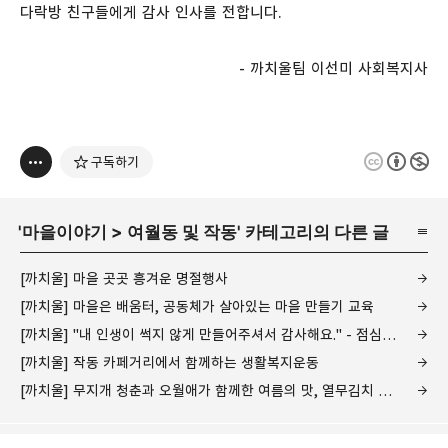
다락방 친구들에게 감사 인사를 전합니다.
- 까치울팀 이선미 사회복지사
구독하기
'
마을이야기
>
여월동 및 작동
' 카테고리의 다른 글
[까치울] 마을 곳곳 흥겨운 명절행사
[까치울] 마을은 배움터, 공동체가 살아있는 마을 만들기 교육
[까치울] "내 인생이 썩지 않게 만들어주셔서 감사해요." - 점심식사 나들이🥰
[까치울] 작동 카페거리에서 함께하는 생활복지운동
[까치울] 무지개 청춘과 오월애가 함께한 여름의 맛, 열무김치 이야기😋