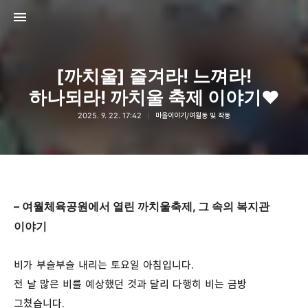
[까치울] 즐겨라! 느껴라!
하나되라! 까치울 축제 이야기♥
2025. 9. 22. 17:42
마을이야기/여월동 및 작동
고강종합사회복지관
고강종합사회복지관
– 여월체육공원에서 열린 까치울축제, 그 속의 복지관
이야기
비가 부슬부슬 내리는 토요일 아침입니다.
전 날 많은 비를 예상했던 것과 달리 다행히 비는 금방
그쳤습니다.