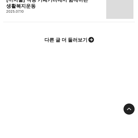
생활복지운동
2025.07.10
다른 글 더 둘러보기
고강종합사회복지관
대표: 최종복
대표전화:
032-677-9090
Email:
gogangwc@hanmail.net
주소:
경기도 부천시 고리울 79(3층)