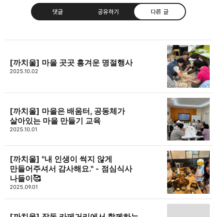
댓글
공유하기
다른 글
[까치울] 마을 곳곳 흥겨운 명절행사
고강종합사회복지관
2025.10.02
주민의 가능성과 꿈을 실현하는 지역사회를 응원하는
카카오톡
라인
트위터
Facebo
고강종합사회복지관입니다.
[까치울] 마을은 배움터, 공동체가
구독하기
살아있는 마을 만들기 교육
2025.10.01
밴드
네이버 블로그
Pocket
Everno
[까치울] "내 인생이 썩지 않게
만들어주셔서 감사해요." - 점심식사
나들이🥰
2025.09.01
[까치울] 작동 카페거리에서 함께하는