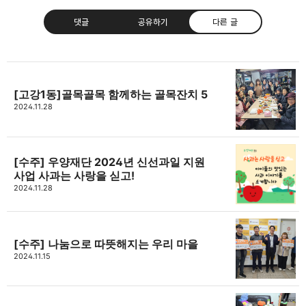
댓글
공유하기
다른 글
[고강1동]골목골목 함께하는 골목잔치 5
고강종합사회복지관
2024.11.28
주민의 가능성과 꿈을 실현하는 지역사회를 응원하는
카카오톡
라인
트위터
Facebo
고강종합사회복지관입니다.
[수주] 우양재단 2024년 신선과일 지원
구독하기
사업 사과는 사랑을 싣고!
2024.11.28
밴드
네이버 블로그
Pocket
Everno
[수주] 나눔으로 따뜻해지는 우리 마을
2024.11.15