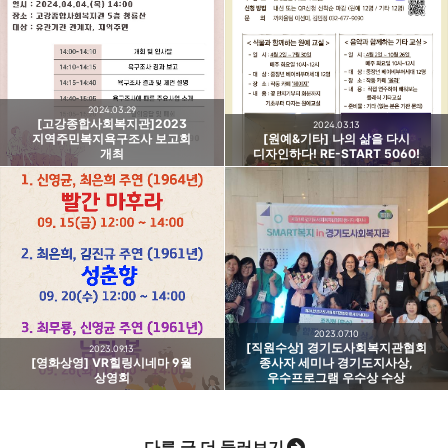
고강종합사회복지관
주민의 가능성과 꿈을 실현하는 지역사회를 응원하는
카카오톡
라인
트위터
Facebo
고강종합사회복지관입니다.
구독하기
2024.03.29
[고강종합사회복지관]2023
2024.03.13
지역주민복지욕구조사 보고회
[원예&기타] 나의 삶을 다시
개최
디자인하다! RE-START 5060!
밴드
네이버 블로그
Pocket
Everno
2023.07.10
[직원수상] 경기도사회복지관협회
2023.09.13
[영화상영] VR힐링시네마 9월
종사자 세미나 경기도지사상,
상영회
우수프로그램 우수상 수상
다른 글 더 둘러보기