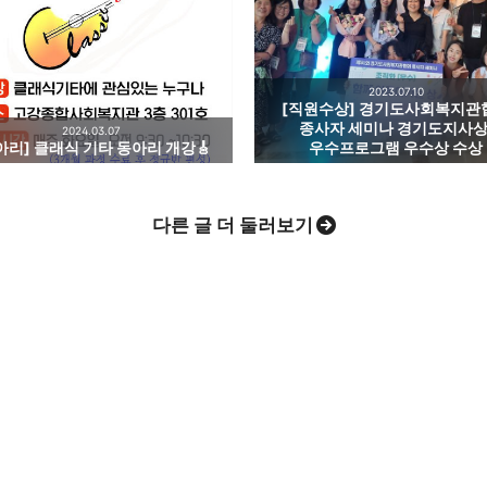
2023.07.10
[직원수상] 경기도사회복지관
종사자 세미나 경기도지사상
2024.03.07
Evernote
아리] 클래식 기타 동아리 개강🎸
우수프로그램 우수상 수상
다른 글 더 둘러보기