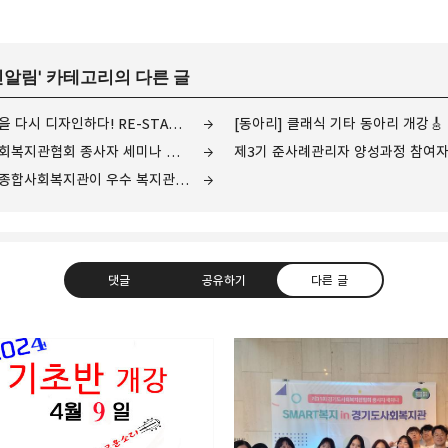
민알림
' 카테고리의 다른 글
[원예&기타] 나의 삶을 다시 디자인하다! RE-START 5060!
[동아리] 클래식 기타 동아리 개강🎸
[직원수상] 경기도사회복지관협회 종사자 세미나 경기도지사상, 우수프로그램 우수상 수상
제3기 준사례관리자 양성과정 참여자
[시설평가안내] 고강종합사회복지관이 우수 복지관으로 선정되었습니다.
댓글
공유하기
다른 글
현하는 지역사회를 응원하는 고강종합사회복지관입니다.
트위터
Facebook
카카오스토리
밴드