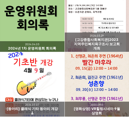
고강종합사회복지관
주민의 가능성과 꿈을 실현하는 지역사회를 응원하는
카카오톡
라인
트위터
Facebo
고강종합사회복지관입니다.
구독하기
2024.03.29
[고강종합사회복지관]2023
지역주민복지욕구조사 보고회
2024.04.03
2024년 1차 운영위원회 회의록
개최
밴드
네이버 블로그
Pocket
Everno
2024.03.07
2023.09.13
[동아리] 클래식 기타 동아리 개강
[영화상영] VR힐링시네마 9월
🎸
상영회