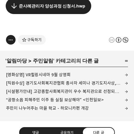
준사례관리자 양성과정 신청서.hwp
구독하기
'
알림마당
>
주민알림
' 카테고리의 다른 글
[영화상영] VR힐링시네마 9월 상영회
[직원수상] 경기도사회복지관협회 종사자 세미나 경기도지사상, 우수프로그램 우수상 수상
[시설평가안내] 고강종합사회복지관이 우수 복지관으로 선정되었습니다.
“공항소음 피해주민 이주 등 실질 보상해야” <인천일보>
주민이 나누어주는 마을 학교 - 하모니카편 개강
댓글
공유하기
다른 글