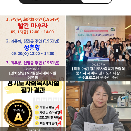
고강종합사회복지관
주민의 가능성과 꿈을 실현하는 지역사회를 응원하는
카카오톡
라인
트위터
Facebo
고강종합사회복지관입니다.
구독하기
2023.07.10
[직원수상] 경기도사회복지관협회
2023.09.13
[영화상영] VR힐링시네마 9월
종사자 세미나 경기도지사상,
상영회
우수프로그램 우수상 수상
밴드
네이버 블로그
Pocket
Everno
2023.03.03