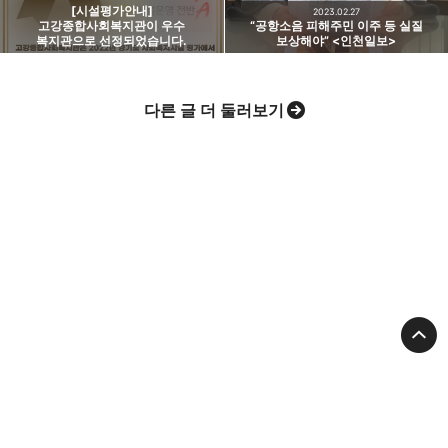
[시설평가안내]
2023.02.27
고강종합사회복지관이 우수
“공항소음 피해주민 이주 등 실질
복지관으로 선정되었습니다.
보상해야” <인천일보>
다른 글 더 둘러보기
고강종합사회복지관
대표: 최종복
대표전화:
032-677-9090
Email:
gogangwc@hanmail.net
주소:
경기도 부천시 고리울 79(3층)
사업자등록번호: 130-82-11333