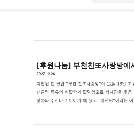
고강종합사회복지관
[후원나눔] 부천찬또사랑방에
주민의 가능성과 꿈을 실
카카오톡
2023.12.20
구독하기
이찬원 팬 클럽 "부천 찬또사랑방"이 12월 19일
팬클럽 특유의 쾌활함과 활달함으로 복지관을 웃음 
찾아와 주신다고 이야기 해 왔고 "이찬원"이라는 
사랑과 나눔 봉사 활동을 통해 트로트가수 이찬원님
Pocket
인연을 이어 지속적인 관계로 마을에 도움을 주고 계십니
등 주민들에게 전달할 수 있도록 푸짐한 선물을 연말