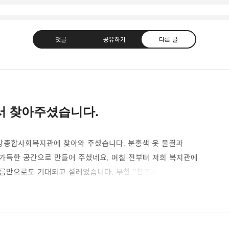
댓글
공유하기
다른 글
서 찾아주셨습니다.
현하는 지역사회를 응원하는 고강종합사회복지관입니다.
트위터
Facebook
카카오스토리
밴드
 고강종합사회복지관에 찾아와 주셨습니다. 분홍색 옷 물결과
가득한 공간으로 만들어 주셨네요. 며칠 전부터 저희 복지관에
이름만으로도 기대되고 설레었습니다. 부천 "찬또사랑방"은 마을
을 알리는 것과 동시에 마을을 만나고 나눔을 실천함으로써
Evernote
다. 오늘 라면 600봉. 컵라면 600 박스 주방세제 1,200개
에 전해 주셨습니다. 그냥 물건만 보낸 것이 아니라