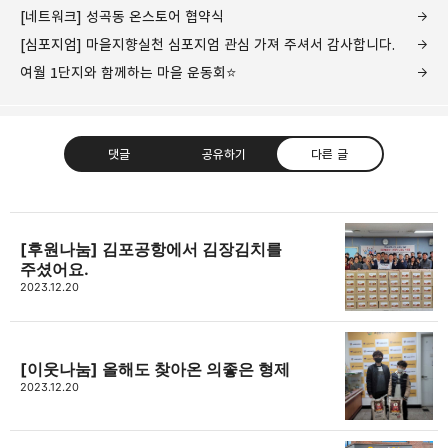
[네트워크] 성곡동 온스토어 협약식
[심포지엄] 마을지향실천 심포지엄 관심 가져 주셔서 감사합니다.
여월 1단지와 함께하는 마을 운동회⭐
댓글
공유하기
다른 글
[후원나눔] 김포공항에서 김장김치를
주셨어요.
고강종합사회복지관
2023.12.20
주민의 가능성과 꿈을 실현하는 지역사회를 응원하는
카카오톡
라인
트위터
Facebo
고강종합사회복지관입니다.
구독하기
[이웃나눔] 올해도 찾아온 의좋은 형제
2023.12.20
밴드
네이버 블로그
Pocket
Everno