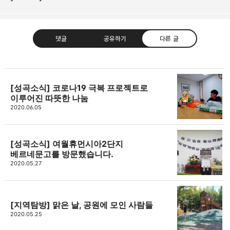
댓글
공유하기
다른 글
[성곡소식] 코로나19 극복 프로젝트로
이루어진 따뜻한 나눔
고강종합사회복지관
2020.06.05
주민의 가능성과 꿈을 실현하는 지역사회를 응원하는
카카오톡
라인
트위터
Facebo
고강종합사회복지관입니다.
[성곡소식] 여월휴먼시아2단지
구독하기
베르네문고를 방문했습니다.
2020.05.27
밴드
네이버 블로그
Pocket
Everno
[지역탐방] 맑은 날, 공원에 모인 사람들
2020.05.25