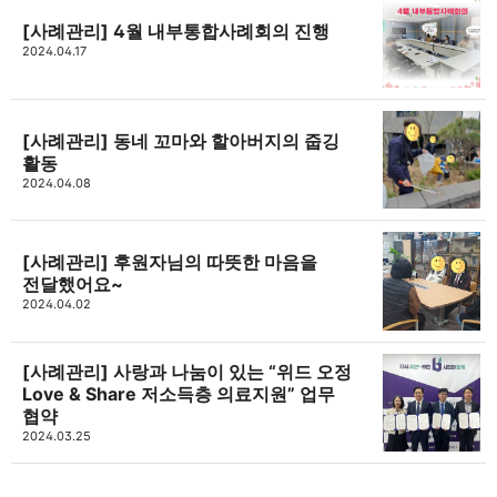
[사례관리] 4월 내부통합사례회의 진행
고강종합사회복지관
2024.04.17
주민의 가능성과 꿈을 실현하는 지역사회를 응원하는
카카오톡
라인
트위터
Facebo
고강종합사회복지관입니다.
[사례관리] 동네 꼬마와 할아버지의 줍깅
구독하기
활동
2024.04.08
밴드
네이버 블로그
Pocket
Everno
[사례관리] 후원자님의 따뜻한 마음을
전달했어요~
2024.04.02
[사례관리] 사랑과 나눔이 있는 “위드 오정
Love & Share 저소득층 의료지원” 업무
협약
2024.03.25