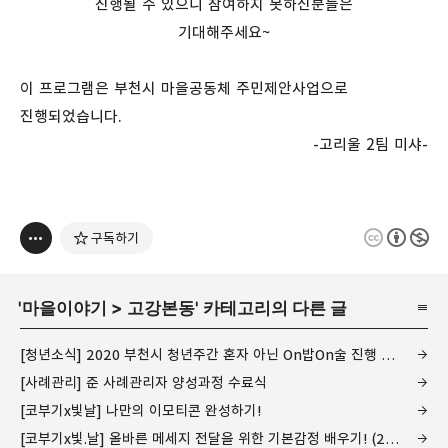
진행될 수 있으니 참여하지 못하신분들은
기대해주세요~
이 프로그램은 부천시 마을공동체 주민제안사업으로
진행되었습니다.
-고리울 2팀 미샤-
구독하기
'
마을이야기
>
고강본동
' 카테고리의 다른 글
[청년소식] 2020 부천시 청년주간 혼자 아닌 On밥On술 진행 후기
[사례관리] 준 사례관리자 양성과정 수료식
[코부기x빛날] 나만의 이모티콘 완성하기!
[코부기x빛.날] 올바른 메세지 전달을 위한 기본감정 배우기! (2회기)