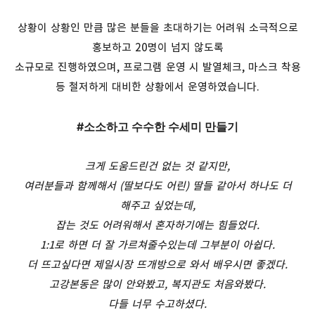
상황이 상황인 만큼 많은 분들을 초대하기는 어려워 소극적으로
홍보하고 20명이 넘지 않도록
소규모로 진행하였으며, 프로그램 운영 시 발열체크, 마스크 착용
등 철저하게 대비한 상황에서 운영하였습니다.
#소소하고 수수한 수세미 만들기
크게 도움드린건 없는 것 같지만
,
여러분들과 함께해서
(
딸보다도 어린
)
딸들 같아서 하나도 더
해주고 싶었는데
,
잡는 것도 어려워해서 혼자하기에는 힘들었다
.
1:1
로 하면 더 잘 가르쳐줄수있는데 그부분이 아쉽다
.
더 뜨고싶다면 제일시장 뜨개방으로 와서 배우시면 좋겠다
.
고강본동은 많이 안와봤고
, 복지관
도 처음와봤다
.
다들 너무 수고하셨다
.