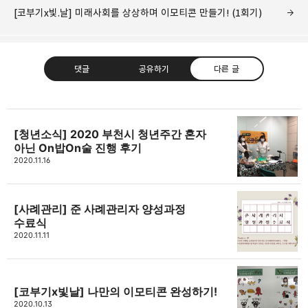
[코부기x빛.날] 미래사회를 상상하며 이모티콘 만들기! (1회기)
댓글
공유하기
다른 글
[청년소식] 2020 부천시 청년주간 혼자
아닌 On밥On술 진행 후기
고강종합사회복지관
2020.11.16
주민의 가능성과 꿈을 실현하는 지역사회를 응원하는
카카오톡
라인
트위터
Facebo
고강종합사회복지관입니다.
[사례관리] 준 사례관리자 양성과정
구독하기
수료식
2020.11.11
밴드
네이버 블로그
Pocket
Everno
[코부기x빛날] 나만의 이모티콘 완성하기!
2020.10.13