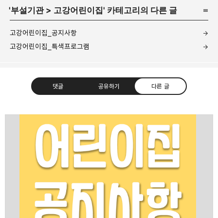
'
부설기관
>
고강어린이집
' 카테고리의 다른 글
고강어린이집_공지사항
고강어린이집_특색프로그램
댓글
공유하기
다른 글
고강종합사회복지관
주민의 가능성과 꿈을 실현하는 지역사회를 응원하는
카카오톡
라인
트위터
Facebo
고강종합사회복지관입니다.
구독하기