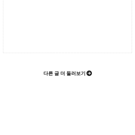
카카오톡
라인
트위터
Facebo
고강종합사회복지관입니다.
구독하기
밴드
네이버 블로그
Pocket
Everno
다른 글 더 둘러보기