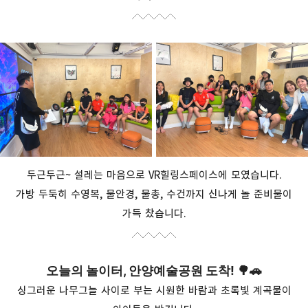
두근두근~ 설레는 마음으로
VR
힐링스페이스에 모였습니다
.
가방 두둑히 수영복
,
물안경
,
물총
,
수건까지 신나게 놀 준비물이
가득 찼습니다
.
오늘의 놀이터, 안양예술공원 도착
! 🌳🚗
싱그러운 나무그늘 사이로 부는 시원한 바람과 초록빛 계곡물이