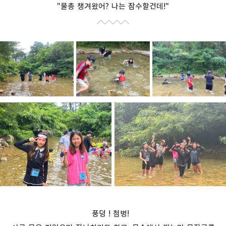
"물총 챙겨왔어? 나는 잠수할건데!"
풍덩
!
첨벙
!