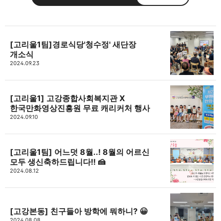
[고리울1팀]경로식당'청수정' 새단장
개소식
고강종합사회복지관
2024.09.23
주민의 가능성과 꿈을 실현하는 지역사회를 응원하는
카카오톡
라인
트위터
Facebo
고강종합사회복지관입니다.
[고리울1] 고강종합사회복지관 X
구독하기
한국만화영상진흥원 무료 캐리커처 행사
2024.09.10
밴드
네이버 블로그
Pocket
Everno
[고리울1팀] 어느덧 8월..! 8월의 어르신
모두 생신축하드립니다!! 🍰
2024.08.12
[고강본동] 친구들아 방학에 뭐하니? 😀
2024.08.08