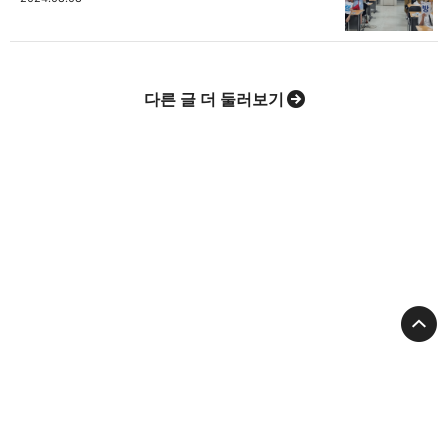
다른 글 더 둘러보기
고강종합사회복지관
대표: 최종복
대표전화:
032-677-9090
Email:
gogangwc@hanmail.net
주소:
경기도 부천시 고리울 79(3층)
사업자등록번호: 130-82-11333