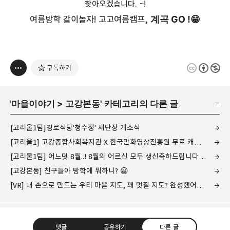
찾아오겠습니다. ~!
여름방학 같이놀자! 고고여름캠프,
계곡 GO !😁
구독하기
'
마을이야기
>
고강본동
' 카테고리의 다른 글
[고리울1팀]경로식당'청수정' 새단장 개소식
[고리울1] 고강종합사회복지관 X 한국만화영상진흥원 무료 캐리커처 행사
[고리울1팀] 어느덧 8월..! 8월의 어르신 모두 생신축하드립니다!! 🍰
[고강본동] 친구들아 방학에 뭐하니? 😀
[VR] 내 손으로 만드는 우리 마을 지도, 꽤 멋질 지도? 완성했어요!📸
댓글
공유하기
다른 글