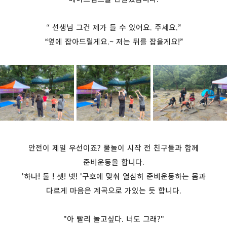
“
선생님 그건 제가 들 수 있어요
. 주세요.”
“
옆에 잡아드릴게요
.~
저는 뒤를 잡을게요
!”
안전이 제일 우선이죠
?
물놀이 시작 전 친구들과 함께
준비운동을 합니다
.
'하나
!
둘
!
셋
!
넷
! '
구호에 맞춰 열심히 준비운동하는 몸과
다르게 마음은 계곡으로 가있는 듯 합니다.
"아 빨리 놀고싶다. 너도 그래?"