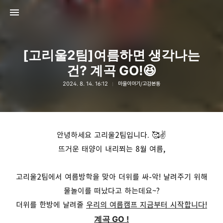
[고리울2팀]여름하면 생각나는
건? 계곡 GO!😆
2024. 8. 14. 16:12
마을이야기/고강본동
고강종합사회복지관
고강종합사회복지관
안녕하세요 고리울
2
팀입니다
. 🥰✌
뜨거운 태양이 내리쬐는
8
월 여름
,
고리울
2
팀에서 여름방학을 맞아 더위를 싸
-
악
!
날려주기 위해
물놀이를 떠났다고 하는데요~?
더위를 한방에 날려줄
우리의 여름캠프 지금부터 시작합니다
!
계곡
GO !